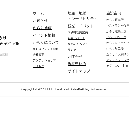
ホーム
地産・地消
施設案内
トレーサビリティ
からり直売所
お知らせ
レストランから
観光・イベント
からり通信
からり燻製工房
内子町観光案内
イベント情報
らり
からりパン工房
年間イベント
からりについて
からりシャーベ
内子2452番
今月のイベント
からり加工場
からりフレンド会員
リンク
-5838
あぐり「大判焼
会社概要
お問合せ
アンテナショッ
アンテナショップ
視察申込み
アグリCAFE川楽
アクセス
サイトマップ
Copyright © 2014 Uchiko Fresh Park KaRaRi All Rights Reserved.