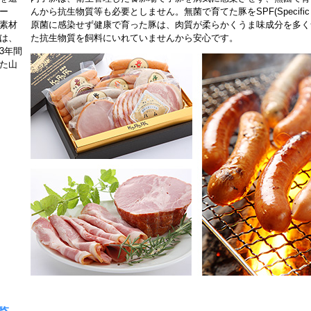
ー
んから抗生物質等も必要としません。無菌で育てた豚をSPF(Specific Pa
素材
原菌に感染せず健康で育った豚は、肉質が柔らかくうま味成分を多く
は、
た抗生物質を飼料にいれていませんから安心です。
3年間
た山