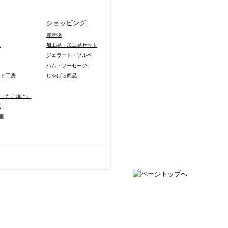
ショッピング
農産物
り
加工品・加工品セット
ジェラート・ソルベ
ハム・ソーセージ
ット工房
じゃばら商品
き・たこ焼き」
プ
里