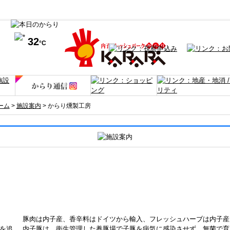
32
°C
ーム
>
施設案内
> からり燻製工房
豚肉は内子産、香辛料はドイツから輸入、フレッシュハーブは内子産
を追
内子豚は、衛生管理した養豚場で子豚を病気に感染させず、無菌で育